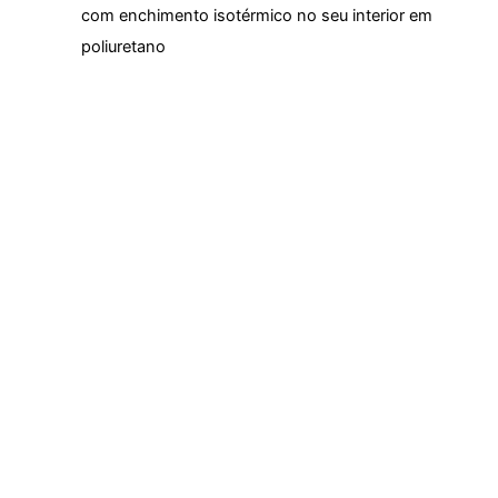
com enchimento isotérmico no seu interior em
poliuretano
Cavas de roda revestidas ou ocultas conforme o
modelo da viatura Iluminação interior da própria
viatura
Cantos interiores de acabamento em silicone